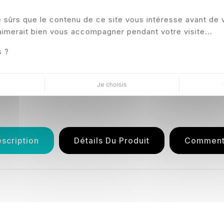
e sûrs que le contenu de ce site vous intéresse avant de 
aimerait bien vous accompagner pendant votre visite...
s ?
Je choisis
scription
Détails Du Produit
Comment