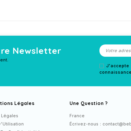
tre Newsletter
ent.
J'accepte 
connaissance 
tions Légales
Une Question ?
 Légales
France
Utilisation
Écrivez-nous :
contact@bebe