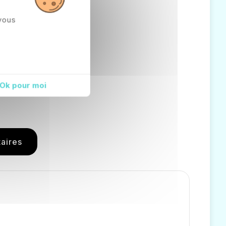
vous
Ok pour moi
aires