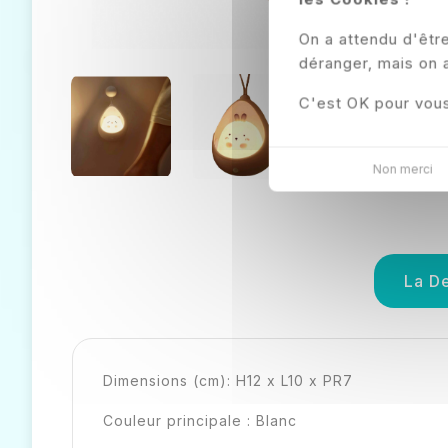
On a attendu d'êtr
déranger, mais on 
C'est OK pour vou
Non merci
La De
Dimensions (cm): H12 x L10 x PR7
Couleur principale : Blanc