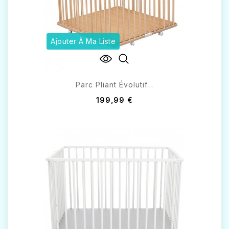
Ajouter À Ma Liste
Parc Pliant Évolutif...
199,99 €